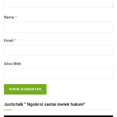
*
Nama
*
Email
Situs Web
Justictalk ” Ngobrol santai melek hukum”