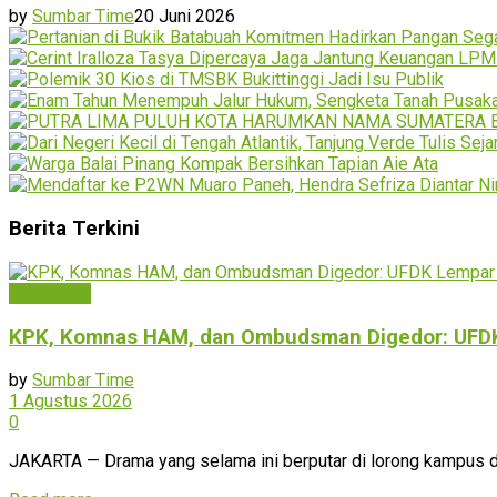
by
Sumbar Time
20 Juni 2026
Berita Terkini
Bukittinggi
KPK, Komnas HAM, dan Ombudsman Digedor: UFDK L
by
Sumbar Time
1 Agustus 2026
0
JAKARTA — Drama yang selama ini berputar di lorong kampus dan 