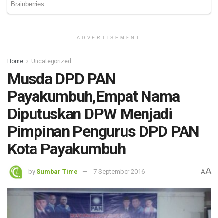
ADVERTISEMENT
Home
Uncategorized
Musda DPD PAN
Payakumbuh,Empat Nama
Diputuskan DPW Menjadi
Pimpinan Pengurus DPD PAN
Kota Payakumbuh
A
by
Sumbar Time
7 September 2016
A