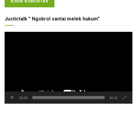
Justictalk ” Ngobrol santai melek hukum”
Pemutar
Video
00:00
30:31