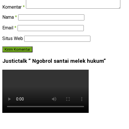
Komentar
*
Nama
*
Email
*
Situs Web
Justictalk ” Ngobrol santai melek hukum”