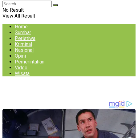
No Result
View All Result
Home
Sumbar
Peristiwa
Kriminal
Nasional
Opini
Pemerintahan
Video
Wisata