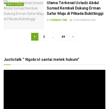
Ulama Terkenal Ustadz Abdul
BUKITTINGGI
Somad Kembali Dukung Erman
Safar Maju di Pilkada Bukittinggi
BY
SUMBAR TIME
16 NOVEMBER 2024
1
2
…
49
Justictalk ” Ngobrol santai melek hukum”
Pemutar
Video