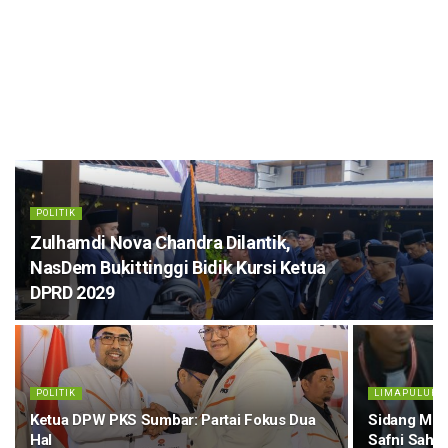
POLITIK
Zulhamdi Nova Chandra Dilantik,
NasDem Bukittinggi Bidik Kursi Ketua
DPRD 2029
POLITIK
LIMAPULUH 
Ketua DPW PKS Sumbar: Partai Fokus Dua
Sidang MK P
Hal
Safni Sah, D