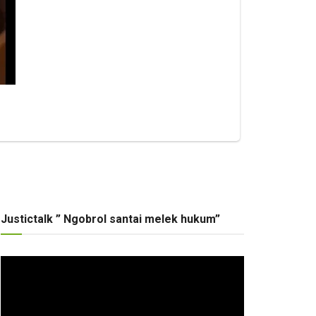
Justictalk ” Ngobrol santai melek hukum”
Pemutar
Video