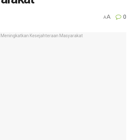
A
0
A