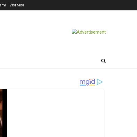
ami
Visi Misi