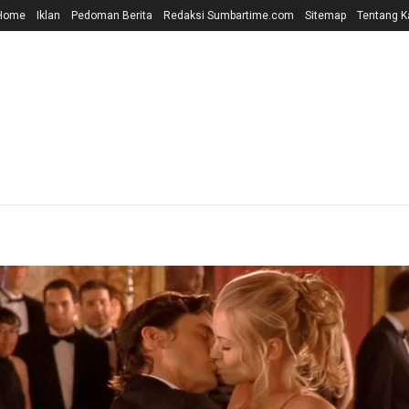
Home
Iklan
Pedoman Berita
Redaksi Sumbartime.com
Sitemap
Tentang K