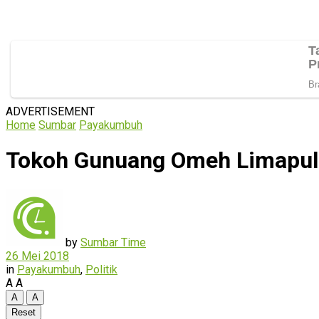
ADVERTISEMENT
Home
Sumbar
Payakumbuh
Tokoh Gunuang Omeh Limapulu
by
Sumbar Time
26 Mei 2018
in
Payakumbuh
,
Politik
A
A
A
A
Reset