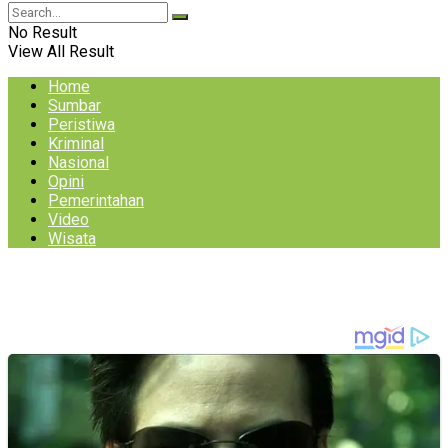
No Result
View All Result
Home
Sumbar
Peristiwa
Kriminal
Nasional
Opini
Pemerintahan
Video
Wisata