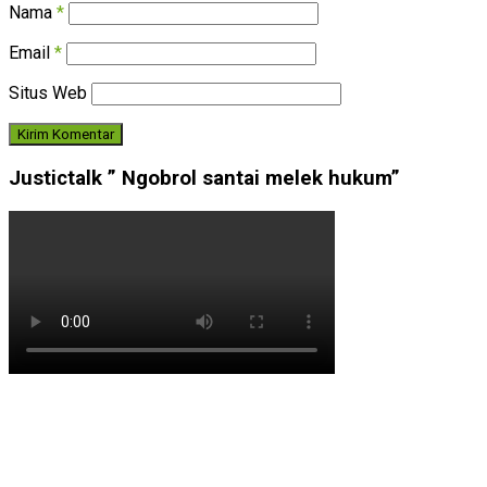
Nama
*
Email
*
Situs Web
Justictalk ” Ngobrol santai melek hukum”