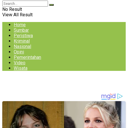
No Result
View All Result
Home
Sumbar
Peristiwa
Kriminal
Nasional
Opini
Pemerintahan
Video
Wisata