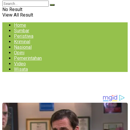
No Result
View All Result
Home
Sumbar
Peristiwa
Kriminal
Nasional
Opini
Pemerintahan
Video
Wisata