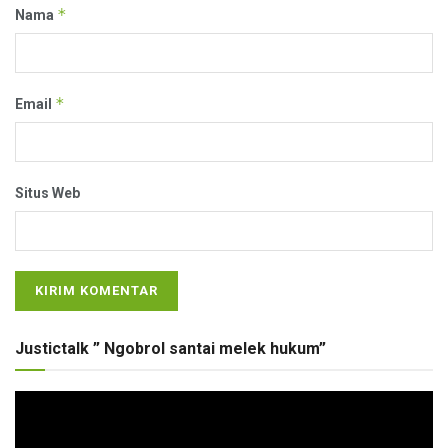
*
Nama
*
Email
Situs Web
Justictalk ” Ngobrol santai melek hukum”
Pemutar
Video