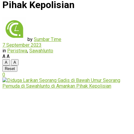
Pihak Kepolisian
by
Sumbar Time
7 September 2023
in
Peristiwa
,
Sawahlunto
A
A
A
A
Reset
0