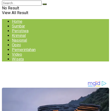
No Result
View All Result
Home
Sumbar
Peristiwa
Kriminal
Nasional
Opini
Pemerintahan
Video
Wisata