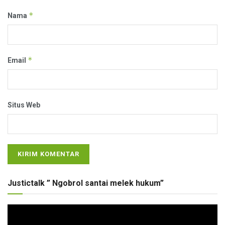
*
Nama
*
Email
Situs Web
Justictalk ” Ngobrol santai melek hukum”
Pemutar
Video