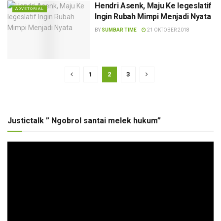
Hendri Asenk, Maju Ke legeslatif
ADVETORIAL
Ingin Rubah Mimpi Menjadi Nyata
BY
SUMBAR TIME
21 OKTOBER 2018
1
2
3
Justictalk ” Ngobrol santai melek hukum”
Pemutar
Video