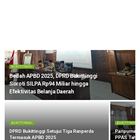
BUKITTINGGI
Bedah APBD 2025, DPRD Bukittinggi
Soroti SILPA Rp94 Miliar hingga
Efektivitas Belanja Daerah
BUKITTINGGI
BUKITTINGGI
DPRD Bukittinggi Setujui Tiga Ranperda
Paripurna D
Termasuk APBD 2025
PPAS Tahun