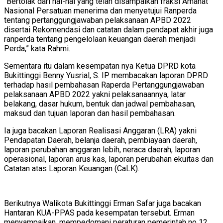
“Bertolak dari hal-hal yang telah disampaikan fraksi Amanat
Nasional Persatuan menerima dan menyetujui Ranperda
tentang pertanggungjawaban pelaksanaan APBD 2022
disertai Rekomendasi dan catatan dalam pendapat akhir juga
ranperda tentang pengelolaan keuangan daerah menjadi
Perda,” kata Rahmi.
Sementara itu dalam kesempatan nya Ketua DPRD kota
Bukittinggi Benny Yusrial, S. IP membacakan laporan DPRD
terhadap hasil pembahasan Raperda Pertanggungjawaban
pelaksanaan APBD 2022 yakni pelaksanaannya, latar
belakang, dasar hukum, bentuk dan jadwal pembahasan,
maksud dan tujuan laporan dan hasil pembahasan.
Ia juga bacakan Laporan Realisasi Anggaran (LRA) yakni
Pendapatan Daerah, belanja daerah, pembiayaan daerah,
laporan perubahan anggaran lebih, neraca daerah, laporan
operasional, laporan arus kas, laporan perubahan ekuitas dan
Catatan atas Laporan Keuangan (CaLK).
Berikutnya Walikota Bukittinggi Erman Safar juga bacakan
Hantaran KUA-PPAS pada kesempatan tersebut. Erman
menyampaikan, mempedomani peraturan pemerintah no 12