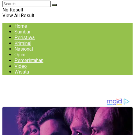
No Result
View All Result
Home
Sumbar
Peristiwa
Kriminal
Nasional
Opini
Pemerintahan
Video
Wisata