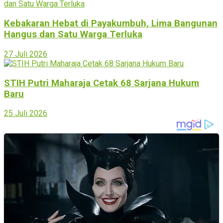
Kebakaran Hebat di Payakumbuh, Lima Bangunan
Hangus dan Satu Warga Terluka
27 Juli 2026
STIH Putri Maharaja Cetak 68 Sarjana Hukum
Baru
25 Juli 2026