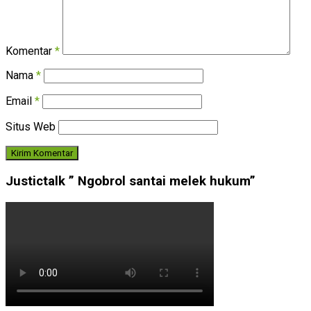
Komentar
*
Nama
*
Email
*
Situs Web
Justictalk ” Ngobrol santai melek hukum”