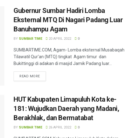
Gubernur Sumbar Hadiri Lomba
Eksternal MTQ Di Nagari Padang Luar
Banuhampu Agam
BY
SUMBAR TIME
20 APRIL 2022
0
SUMBARTIME.COM, Agam- Lomba eksternal Musabaqah
Tilawatil Qur'an (MTQ) tingkat Agam timur dan
Bukittinggi di adakan di masjid Jamik Padang luar...
READ MORE
HUT Kabupaten Limapuluh Kota ke-
181: Wujudkan Daerah yang Madani,
Berakhlak, dan Bermatabat
BY
SUMBAR TIME
26 APRIL 2022
0