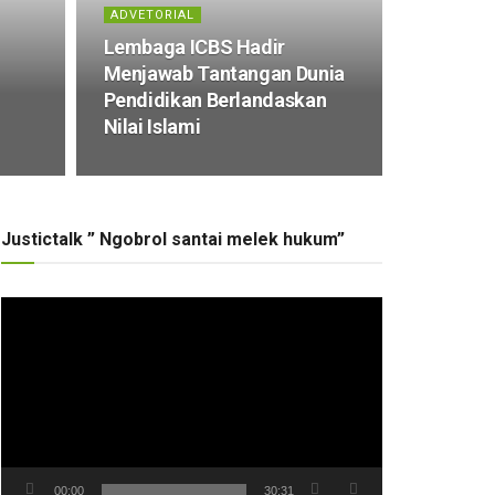
ADVETORIAL
Lembaga ICBS Hadir
Menjawab Tantangan Dunia
Pendidikan Berlandaskan
Nilai Islami
Justictalk ” Ngobrol santai melek hukum”
Pemutar
Video
00:00
30:31