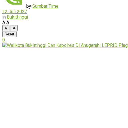
by
Sumbar Time
12 Juli 2022
in
Bukittinggi
A
A
A
A
Reset
0