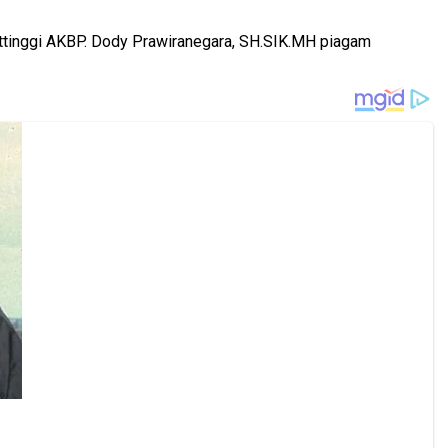
ittinggi AKBP. Dody Prawiranegara, SH.SIK.MH piagam