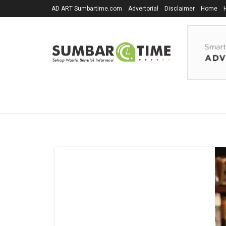
AD ART Sumbartime.com
Advertorial
Disclaimer
Home