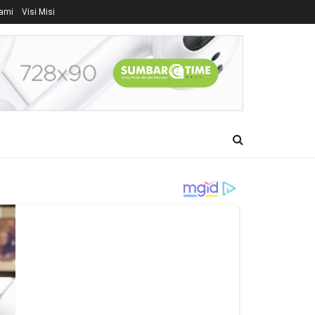
ami
Visi Misi