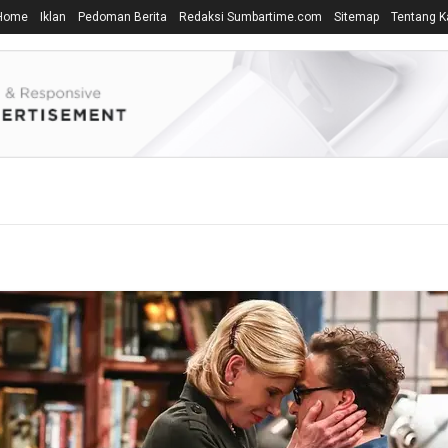
Home
Iklan
Pedoman Berita
Redaksi Sumbartime.com
Sitemap
Tentang K