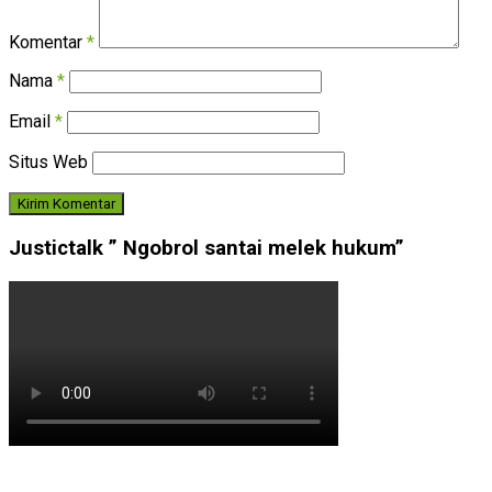
Komentar
*
Nama
*
Email
*
Situs Web
Justictalk ” Ngobrol santai melek hukum”