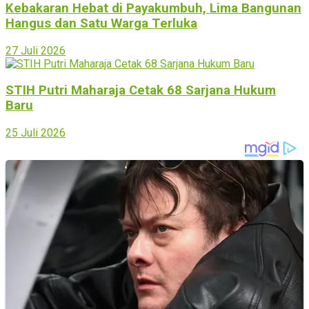
Kebakaran Hebat di Payakumbuh, Lima Bangunan
Hangus dan Satu Warga Terluka
27 Juli 2026
STIH Putri Maharaja Cetak 68 Sarjana Hukum
Baru
25 Juli 2026