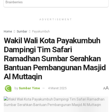
ADVERTISEMENT
Home
Sumbar
Payakumbuh
Wakil Wali Kota Payakumbuh
Dampingi Tim Safari
Ramadhan Sumbar Serahkan
Bantuan Pembangunan Masjid
Al Muttaqin
A
by
Sumbar Time
4 Maret 2025
A