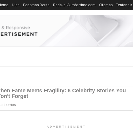
Home
Iklan
Pedoman Berita
Redaksi Sumbartime.com
Sitemap
Tentang K
ADVERTISEMENT