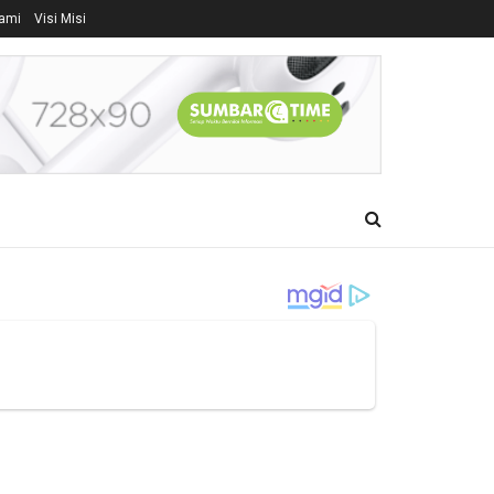
ami
Visi Misi