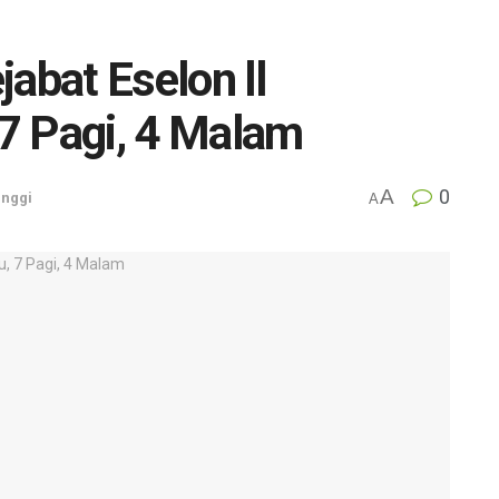
abat Eselon ll
 7 Pagi, 4 Malam
A
0
inggi
A