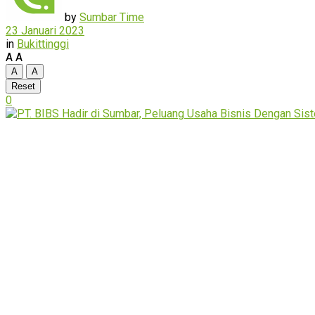
by
Sumbar Time
23 Januari 2023
in
Bukittinggi
A
A
A
A
Reset
0