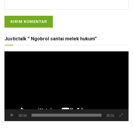
Justictalk ” Ngobrol santai melek hukum”
Pemutar
Video
00:00
30:31