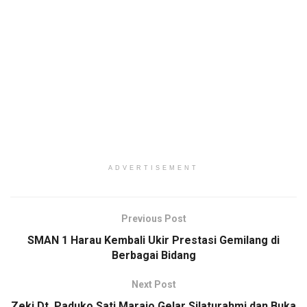
ADVERTISEMENT
Previous Post
SMAN 1 Harau Kembali Ukir Prestasi Gemilang di
Berbagai Bidang
Next Post
Zeki Dt. Paduko Sati Marajo Gelar Silaturahmi dan Buka