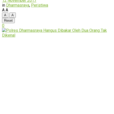
12 November 2017
in
Dharmasraya
,
Peristiwa
A
A
A
A
Reset
0