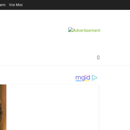
ami
Visi Misi