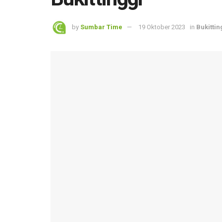
by
Sumbar Time
19 Oktober 2023
in
Bukittin