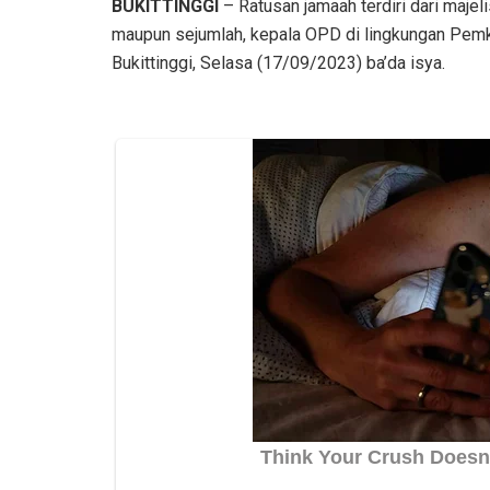
BUKITTINGGI
– Ratusan jamaah terdiri dari majel
maupun sejumlah, kepala OPD di lingkungan Pem
Bukittinggi, Selasa (17/09/2023) ba’da isya.