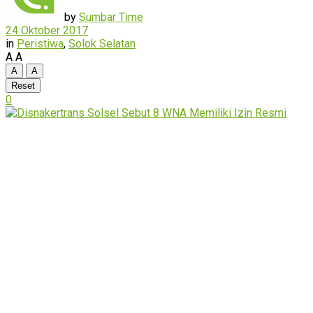
by
Sumbar Time
24 Oktober 2017
in
Peristiwa
,
Solok Selatan
A
A
A
A
Reset
0