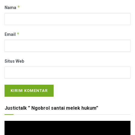
*
Nama
*
Email
Situs Web
Justictalk ” Ngobrol santai melek hukum”
Pemutar
Video