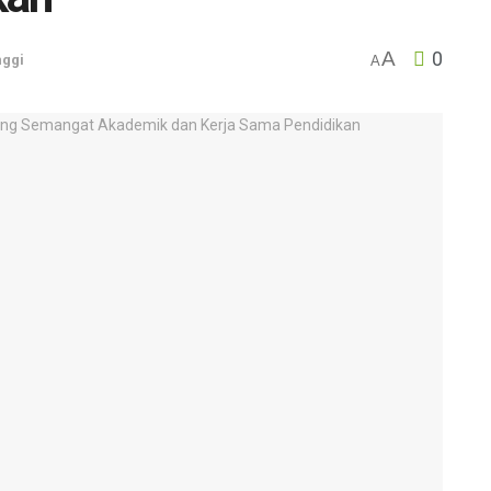
A
0
nggi
A