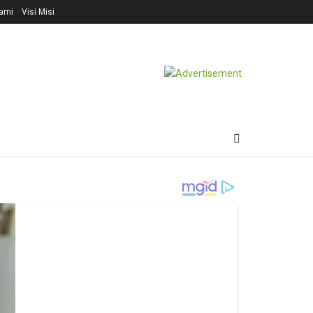
ami
Visi Misi