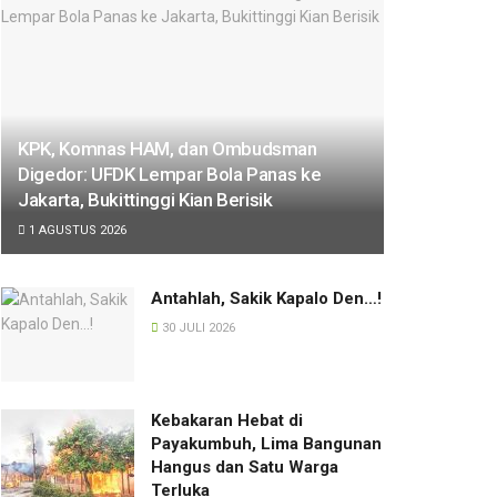
KPK, Komnas HAM, dan Ombudsman
Digedor: UFDK Lempar Bola Panas ke
Jakarta, Bukittinggi Kian Berisik
1 AGUSTUS 2026
Antahlah, Sakik Kapalo Den…!
30 JULI 2026
Kebakaran Hebat di
Payakumbuh, Lima Bangunan
Hangus dan Satu Warga
Terluka