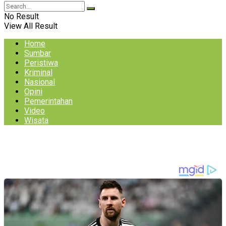
No Result
View All Result
Home
Sumbar
Peristiwa
Kriminal
Nasional
Opini
Pemerintahan
Video
Wisata