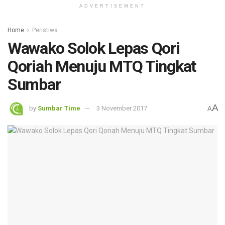
ADVERTISEMENT
Home
Peristiwa
Wawako Solok Lepas Qori
Qoriah Menuju MTQ Tingkat
Sumbar
A
by
Sumbar Time
3 November 2017
A