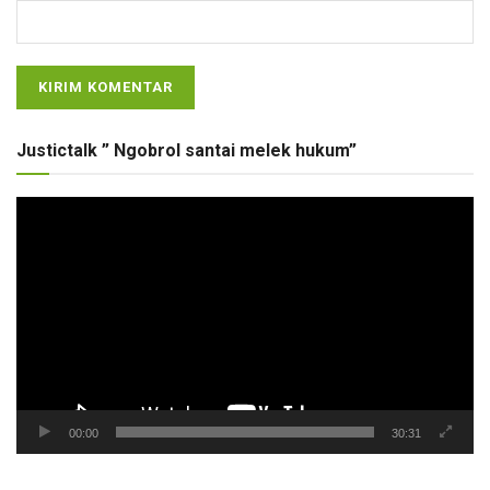
Justictalk ” Ngobrol santai melek hukum”
Pemutar
Video
00:00
30:31