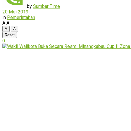
by
Sumbar Time
20 Mei 2019
in
Pemerintahan
A
A
A
A
Reset
0