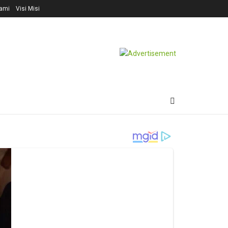
ami
Visi Misi