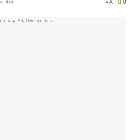
A
0
wa
,
Riau
A