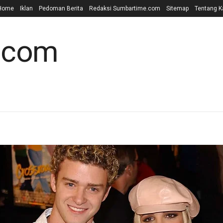
Home
Iklan
Pedoman Berita
Redaksi Sumbartime.com
Sitemap
Tentang K