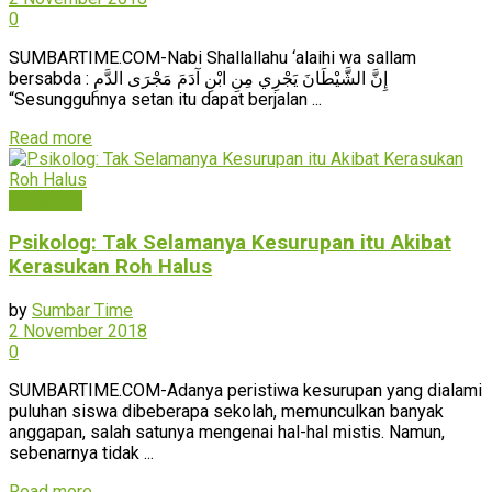
0
SUMBARTIME.COM-Nabi Shallallahu ‘alaihi wa sallam
bersabda : إِنَّ الشَّيْطَانَ يَجْرِي مِنِ ابْنِ آدَمَ مَجْرَى الدَّمِ
“Sesungguhnya setan itu dapat berjalan ...
Read more
Peristiwa
Psikolog: Tak Selamanya Kesurupan itu Akibat
Kerasukan Roh Halus
by
Sumbar Time
2 November 2018
0
SUMBARTIME.COM-Adanya peristiwa kesurupan yang dialami
puluhan siswa dibeberapa sekolah, memunculkan banyak
anggapan, salah satunya mengenai hal-hal mistis. Namun,
sebenarnya tidak ...
Read more