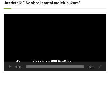
Justictalk ” Ngobrol santai melek hukum”
Pemutar
Video
00:00
30:31