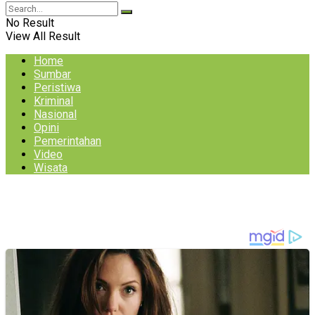
No Result
View All Result
Home
Sumbar
Peristiwa
Kriminal
Nasional
Opini
Pemerintahan
Video
Wisata