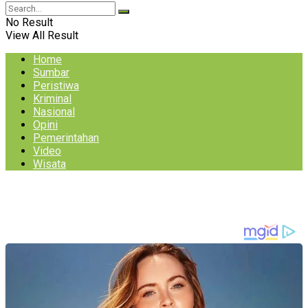
No Result
View All Result
Home
Sumbar
Peristiwa
Kriminal
Nasional
Opini
Pemerintahan
Video
Wisata