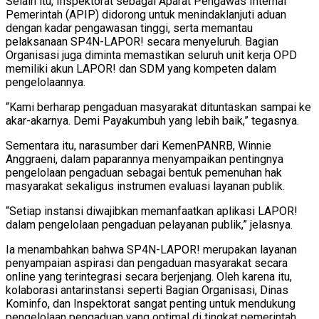
Selain itu, Inspektorat sebagai Aparat Pengawas Internal
Pemerintah (APIP) didorong untuk menindaklanjuti aduan
dengan kadar pengawasan tinggi, serta memantau
pelaksanaan SP4N-LAPOR! secara menyeluruh. Bagian
Organisasi juga diminta memastikan seluruh unit kerja OPD
memiliki akun LAPOR! dan SDM yang kompeten dalam
pengelolaannya.
“Kami berharap pengaduan masyarakat dituntaskan sampai ke
akar-akarnya. Demi Payakumbuh yang lebih baik,” tegasnya.
Sementara itu, narasumber dari KemenPANRB, Winnie
Anggraeni, dalam paparannya menyampaikan pentingnya
pengelolaan pengaduan sebagai bentuk pemenuhan hak
masyarakat sekaligus instrumen evaluasi layanan publik.
“Setiap instansi diwajibkan memanfaatkan aplikasi LAPOR!
dalam pengelolaan pengaduan pelayanan publik,” jelasnya.
Ia menambahkan bahwa SP4N-LAPOR! merupakan layanan
penyampaian aspirasi dan pengaduan masyarakat secara
online yang terintegrasi secara berjenjang. Oleh karena itu,
kolaborasi antarinstansi seperti Bagian Organisasi, Dinas
Kominfo, dan Inspektorat sangat penting untuk mendukung
pengelolaan pengaduan yang optimal di tingkat pemerintah