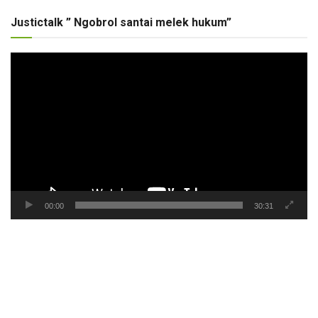
Justictalk ” Ngobrol santai melek hukum”
Pemutar
Video
00:00
30:31