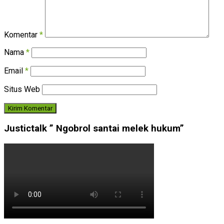
Komentar
*
Nama
*
Email
*
Situs Web
Justictalk ” Ngobrol santai melek hukum”