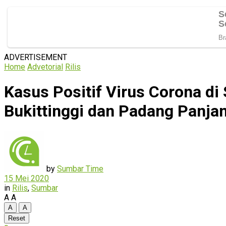
ADVERTISEMENT
Home
Advetorial
Rilis
Kasus Positif Virus Corona d
Bukittinggi dan Padang Panja
by
Sumbar Time
15 Mei 2020
in
Rilis
,
Sumbar
A
A
A
A
Reset