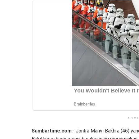
ADV
Sumbartime.com
,- Jontra Manvi Bakhra (46) yan
Bukittinggi hadir menjadi saksi yang meringankan