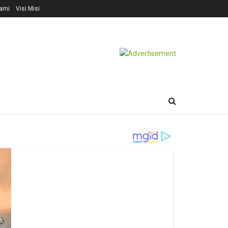
ami
Visi Misi