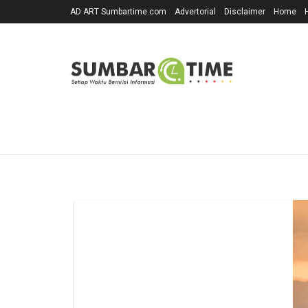
AD ART Sumbartime.com
Advertorial
Disclaimer
Home