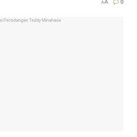
A
0
A