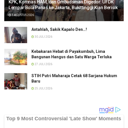
KPK, Komnas HAM, dan Ombudsman Digedor: UFDK
Lempar Bola Panas ke Jakarta, Bukittinggi Kian Berisik
1 AGUSTUS 2026
Antahlah, Sakik Kapalo Den…!
30 JULI 2026
Kebakaran Hebat di Payakumbuh, Lima
Bangunan Hangus dan Satu Warga Terluka
27 JULI 2026
STIH Putri Maharaja Cetak 68 Sarjana Hukum
Baru
25 JULI 2026