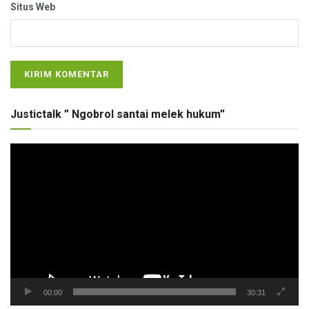
Situs Web
Justictalk ” Ngobrol santai melek hukum”
Pemutar
Video
00:00
30:31