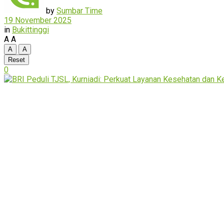
by
Sumbar Time
19 November 2025
in
Bukittinggi
A
A
A
A
Reset
0