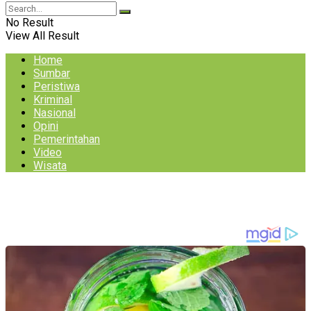
No Result
View All Result
Home
Sumbar
Peristiwa
Kriminal
Nasional
Opini
Pemerintahan
Video
Wisata