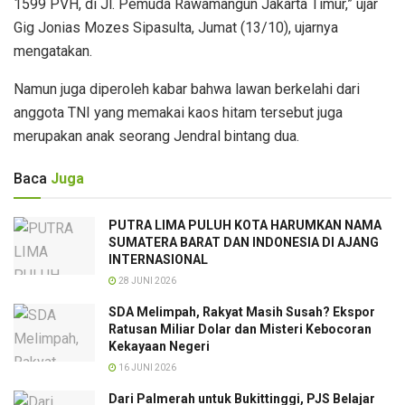
1599 PVH, di Jl. Pemuda Rawamangun Jakarta Timur,” ujar
Gig Jonias Mozes Sipasulta, Jumat (13/10), ujarnya
mengatakan.
Namun juga diperoleh kabar bahwa lawan berkelahi dari
anggota TNI yang memakai kaos hitam tersebut juga
merupakan anak seorang Jendral bintang dua.
Baca
Juga
PUTRA LIMA PULUH KOTA HARUMKAN NAMA
SUMATERA BARAT DAN INDONESIA DI AJANG
INTERNASIONAL
28 JUNI 2026
SDA Melimpah, Rakyat Masih Susah? Ekspor
Ratusan Miliar Dolar dan Misteri Kebocoran
Kekayaan Negeri
16 JUNI 2026
Dari Palmerah untuk Bukittinggi, PJS Belajar