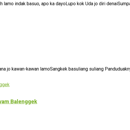
h lamo indak basuo, apo ka dayoLupo kok Uda jo diri denaiSumpa
kana jo kawan-kawan lamoSangkek basuliang suliang Panduduakny
Ayam Balenggek