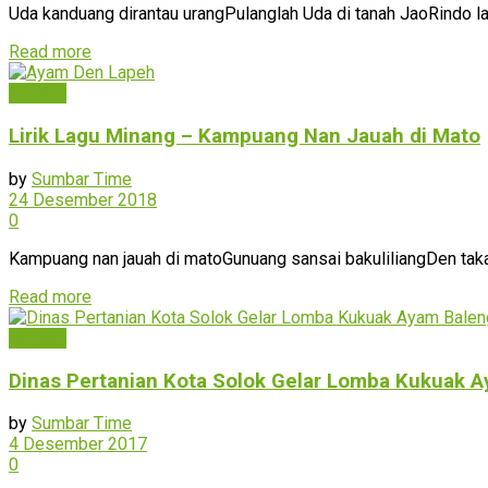
Uda kanduang dirantau urangPulanglah Uda di tanah JaoRindo la
Read more
Hiburan
Lirik Lagu Minang – Kampuang Nan Jauah di Mato
by
Sumbar Time
24 Desember 2018
0
Kampuang nan jauah di matoGunuang sansai bakuliliangDen ta
Read more
Hiburan
Dinas Pertanian Kota Solok Gelar Lomba Kukuak 
by
Sumbar Time
4 Desember 2017
0