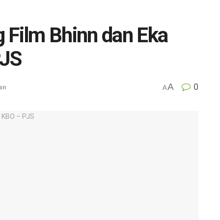
 Film Bhinn dan Eka
PJS
A
0
an
A