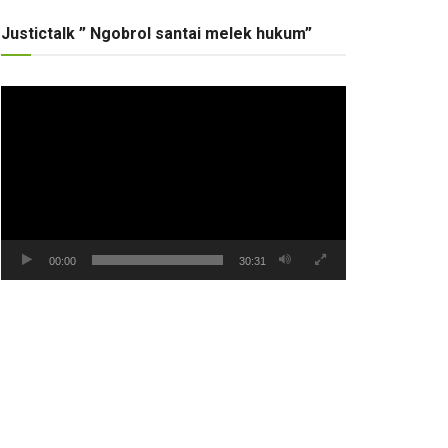
Justictalk ” Ngobrol santai melek hukum”
Pemutar
Video
00:00
30:31