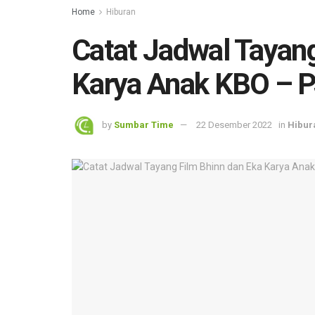
Home
Hiburan
Catat Jadwal Tayang
Karya Anak KBO – 
by
Sumbar Time
22 Desember 2022
in
Hibur