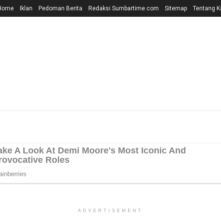
Home
Iklan
Pedoman Berita
Redaksi Sumbartime.com
Sitemap
Tentang K
ADVERTISEMENT