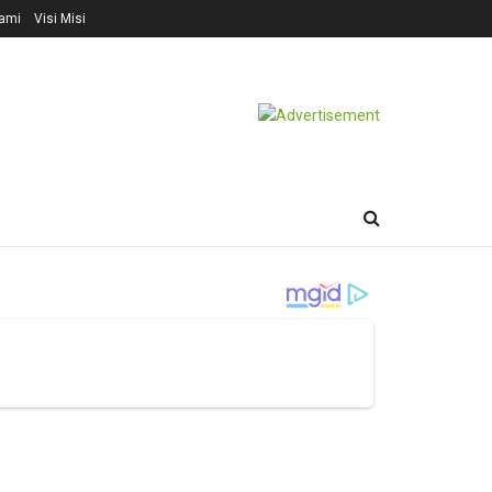
ami
Visi Misi