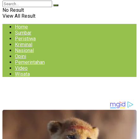
No Result
View All Result
Home
Sumbar
Peristiwa
Kriminal
Nasional
Opini
Pemerintahan
Video
Wisata