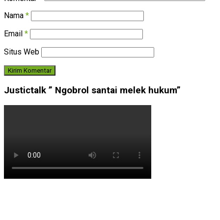
Nama
*
Email
*
Situs Web
Justictalk ” Ngobrol santai melek hukum”