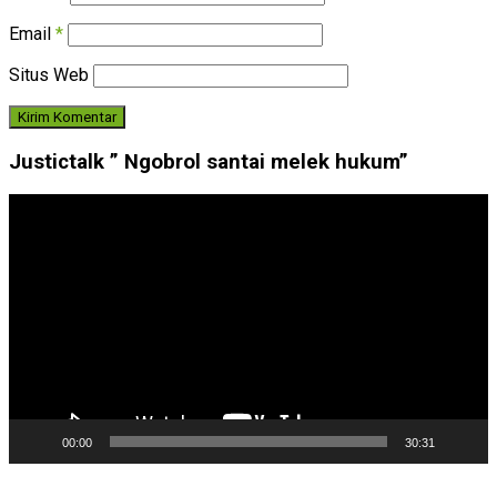
Email
*
Situs Web
Justictalk ” Ngobrol santai melek hukum”
Pemutar
Video
00:00
30:31