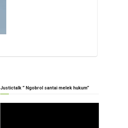
Justictalk ” Ngobrol santai melek hukum”
Pemutar
Video