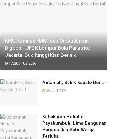
KPK, Komnas HAM, dan Ombudsman
Digedor: UFDK Lempar Bola Panas ke
Jakarta, Bukittinggi Kian Berisik
1 AGUSTUS 2026
Antahlah, Sakik Kapalo Den…!
30 JULI 2026
Kebakaran Hebat di
Payakumbuh, Lima Bangunan
Hangus dan Satu Warga
Terluka