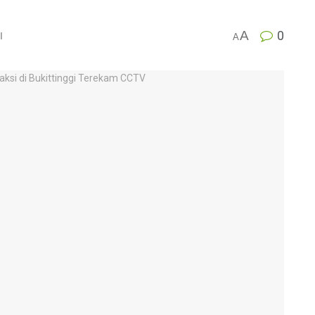
A
0
l
A