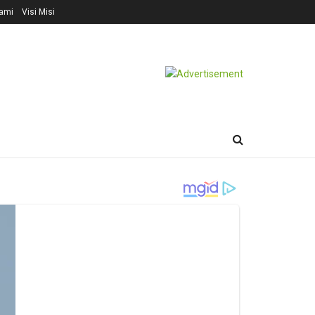
ami
Visi Misi