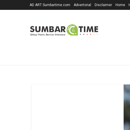
AD ART Sumbartime.com
Advertorial
Disclaimer
Home