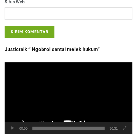
Situs Web
Justictalk ” Ngobrol santai melek hukum”
Pemutar
Video
00:00
30:31