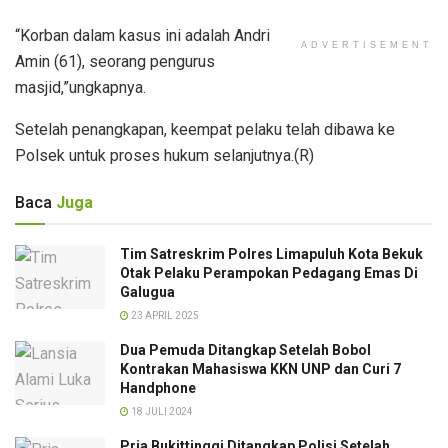
“Korban dalam kasus ini adalah Andri
ADVERTISEMENT
Amin (61), seorang pengurus
masjid,”ungkapnya.
Setelah penangkapan, keempat pelaku telah dibawa ke
Polsek untuk proses hukum selanjutnya.(R)
Baca
Juga
Tim Satreskrim Polres Limapuluh Kota Bekuk
Otak Pelaku Perampokan Pedagang Emas Di
Galugua
23 APRIL 2025
Dua Pemuda Ditangkap Setelah Bobol
Kontrakan Mahasiswa KKN UNP dan Curi 7
Handphone
18 JULI 2024
Pria Bukittinggi Ditangkap Polisi Setelah